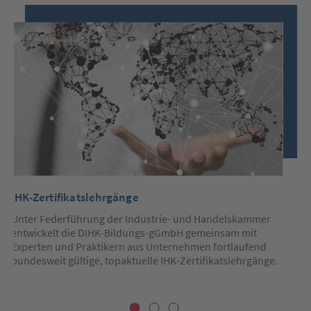
Nutzen
Sie
bitte
nachfolgend
die
Pfeiltasten
(links/rechts)
um
zum
vorherigen/nächsten
Slide
zu
springen.
Nutzen
Sie
die
Tabtaste
IHK-Zertifikatslehrgänge
ZE
um
innerhalb
Le
Unter Federführung der Industrie- und Handelskammer
des
aktiven
entwickelt die DIHK-Bildungs-gGmbH gemeinsam mit
Le
Slides
Experten und Praktikern aus Unternehmen fortlaufend
Un
Elemente
bundesweit gültige, topaktuelle IHK-Zertifikatslehrgänge.
vo
(wie
op
Links)
anzuspringen.