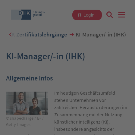
Login
IHK-Zertifikatslehrgänge
KI-Manager/-in (IHK)
Suchbegriff eingeben
KI-Manager/-in (IHK)
Allgemeine Infos
Zum Login
Im heutigen Geschäftsumfeld
stehen Unternehmen vor
zahlreichen Herausforderungen im
Zusammenhang mit der Nutzung
Registrieren
© shapecharge / E+ /
künstlicher Intelligenz (KI),
Getty Images
insbesondere angesichts der