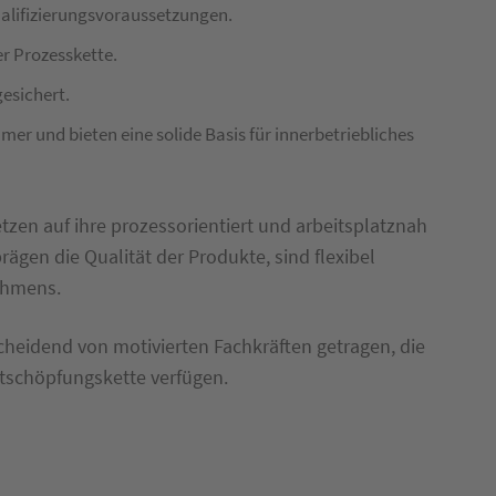
ualifizierungsvoraussetzungen.
er Prozesskette.
esichert.
er und bieten eine solide Basis für innerbetriebliches
zen auf ihre prozessorientiert und arbeitsplatznah
prägen die Qualität der Produkte, sind flexibel
ehmens.
cheidend von motivierten Fachkräften getragen, die
tschöpfungskette verfügen.