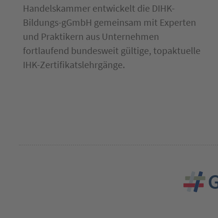
es
Handelskammer entwickelt die DIHK-
ktiven
lides
Bildungs-gGmbH gemeinsam mit Experten
lemente
wie
und Praktikern aus Unternehmen
inks)
nzuspringen.
fortlaufend bundesweit gültige, topaktuelle
IHK-Zertifikatslehrgänge.
ie
erlassen
etzt
as
lide
odul.
rücken
ie
ie
abtaste
um
ortfahren
der
avigieren
ie
ndernfalls