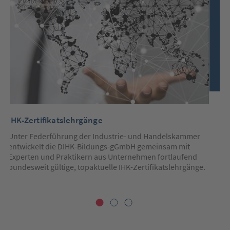
nachfolgend
die
Pfeiltasten
(links/rechts)
um
zum
vorherigen/nächsten
Slide
zu
springen.
Nutzen
Sie
die
Tabtaste
IHK-Zertifikatslehrgänge
ZE
um
innerhalb
Le
Unter Federführung der Industrie- und Handelskammer
des
aktiven
entwickelt die DIHK-Bildungs-gGmbH gemeinsam mit
Le
Slides
Experten und Praktikern aus Unternehmen fortlaufend
Un
Elemente
bundesweit gültige, topaktuelle IHK-Zertifikatslehrgänge.
vo
(wie
op
Links)
anzuspringen.
Sie
verlassen
jetzt