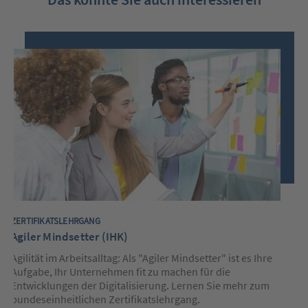
Nutzen
Sie
bitte
nachfolgend
die
Pfeiltasten
(links/rechts)
um
zum
vorherigen/nächsten
Slide
zu
springen.
Nutzen
Sie
die
Tabtaste
IH
ZERTIFIKATSLEHRGANG
um
innerhalb
Agiler Mindsetter (IHK)
Un
des
aktiven
en
Agilität im Arbeitsalltag: Als "Agiler Mindsetter" ist es Ihre
Slides
Ex
Aufgabe, Ihr Unternehmen fit zu machen für die
Elemente
bu
Entwicklungen der Digitalisierung. Lernen Sie mehr zum
(wie
bundeseinheitlichen Zertifikatslehrgang.
Links)