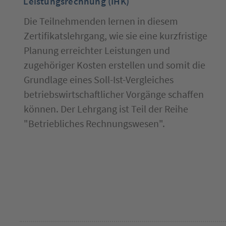
Leistungsrechnung (IHK)
lides
lemente
Die Teilnehmenden lernen in diesem
wie
inks)
Zertifikatslehrgang, wie sie eine kurzfristige
nzuspringen.
Planung erreichter Leistungen und
zugehöriger Kosten erstellen und somit die
Grundlage eines Soll-Ist-Vergleiches
betriebswirtschaftlicher Vorgänge schaffen
können. Der Lehrgang ist Teil der Reihe
"Betriebliches Rechnungswesen".
ie
erlassen
etzt
as
lide
odul.
rücken