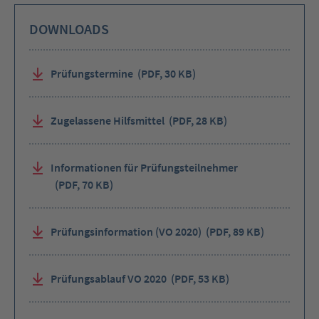
Tabtaste
zum
DOWNLOADS
Fortfahren
oder
navigieren
Sie
andernfalls
Prüfungstermine
(PDF, 30 KB)
einfach
weiter
mit
den
Zugelassene Hilfsmittel
(PDF, 28 KB)
Pfeiltasten.
Informationen für Prüfungsteilnehmer
(PDF, 70 KB)
Prüfungsinformation (VO 2020)
(PDF, 89 KB)
Prüfungsablauf VO 2020
(PDF, 53 KB)