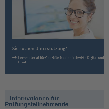
zu
springen.
Nutzen
Sie
die
Tabtaste
um
innerhalb
des
aktiven
Slides
Elemente
Sie suchen Unterstützung?
(wie
Links)
Lernmaterial für Geprüfte Medienfachwirte Digital und
anzuspringen.
Print
Sie
verlassen
jetzt
das
Slide
Modul.
Informationen für
Drücken
Sie
Prüfungsteilnehmende
die