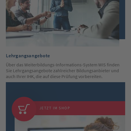
Lehrgangsangebote
Über das Weiterbildungs-Informations-System WIS finden
Sie Lehrgangsangebote zahlreicher Bildungsanbieter und
auch Ihrer IHK, die auf diese Prüfung vorbereiten.
Nutzen
Sie
bitte
nachfolgend
die
Pfeiltasten
JETZT IM SHOP
(links/rechts)
um
zum
vorherigen/nächsten
Slide