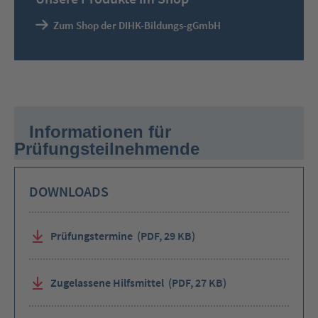
(wie
Links)
Zum Shop der DIHK-Bildungs-gGmbH
anzuspringen.
Sie
verlassen
jetzt
das
Slide
Modul.
Informationen für
Drücken
Sie
Prüfungsteilnehmende
die
Tabtaste
zum
DOWNLOADS
Fortfahren
oder
navigieren
Sie
andernfalls
Prüfungstermine
(PDF, 29 KB)
einfach
weiter
mit
den
Zugelassene Hilfsmittel
(PDF, 27 KB)
Pfeiltasten.