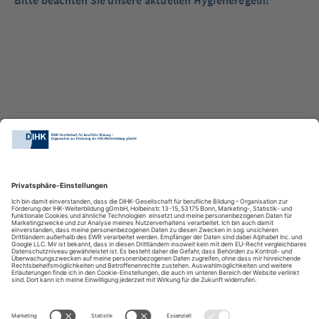
GemeinsamZukunftGestalten
DIHK-Bildungs-gGmbH
Besuchen Sie auch: