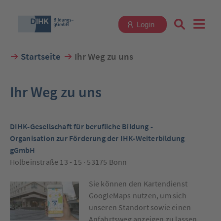
Login
Startseite
Ihr Weg zu uns
Suchbegriff eingeben
Ihr Weg zu uns
DIHK-Gesellschaft für berufliche Bildung -
Zum Login
Organisation zur Förderung der IHK-Weiterbildung
gGmbH
Holbeinstraße 13 - 15 · 53175 Bonn
Sie können den Kartendienst
Registrieren
GoogleMaps nutzen, um sich
unseren Standort sowie einen
Anfahrtsweg anzeigen zu lassen.