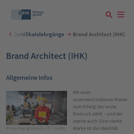
IHK-Zertifikatslehrgänge
Brand Architect (IHK)
Suchbegriff eingeben
Brand Architect (IHK)
Allgemeine Infos
Zum Login
Mit einer
unverwechselbaren Marke
zum Erfolg! Der erste
Eindruck zählt – und der
Registrieren
zweite auch: Eine starke
Marke ist die Identität
© miodrag ignjatovic / E+ / Getty