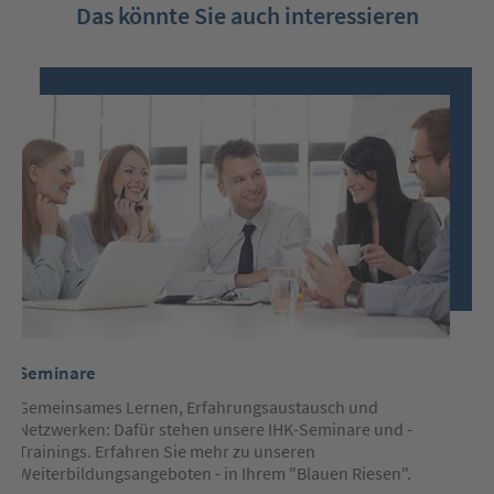
Das könnte Sie auch interessieren
Nutzen
Sie
bitte
nachfolgend
die
Pfeiltasten
(links/rechts)
um
zum
vorherigen/nächsten
Slide
zu
springen.
Nutzen
Sie
die
Tabtaste
Seminare
IH
um
innerhalb
Gemeinsames Lernen, Erfahrungsaustausch und
Un
des
aktiven
Netzwerken: Dafür stehen unsere IHK-Seminare und -
en
Slides
Trainings. Erfahren Sie mehr zu unseren
Ex
Elemente
Weiterbildungsangeboten - in Ihrem "Blauen Riesen".
bu
(wie