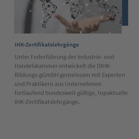
um
um
orherigen/nächsten
lide
u
pringen.
utzen
ie
ie
IHK-Zertifikatslehrgänge
abtaste
um
Unter Federführung der Industrie- und
nnerhalb
es
Handelskammer entwickelt die DIHK-
ktiven
lides
Bildungs-gGmbH gemeinsam mit Experten
lemente
wie
und Praktikern aus Unternehmen
inks)
nzuspringen.
fortlaufend bundesweit gültige, topaktuelle
IHK-Zertifikatslehrgänge.