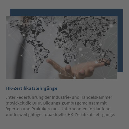
Nutzen
Sie
bitte
nachfolgend
die
Pfeiltasten
(links/rechts)
um
zum
vorherigen/nächsten
Slide
zu
springen.
Nutzen
Sie
die
Tabtaste
IHK-Zertifikatslehrgänge
ZE
um
innerhalb
Le
Unter Federführung der Industrie- und Handelskammer
des
aktiven
entwickelt die DIHK-Bildungs-gGmbH gemeinsam mit
Le
Slides
Experten und Praktikern aus Unternehmen fortlaufend
Un
Elemente
bundesweit gültige, topaktuelle IHK-Zertifikatslehrgänge.
vo
(wie
op
Links)
anzuspringen.