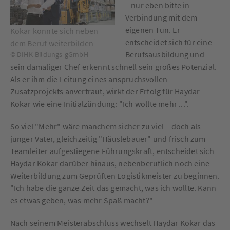
– nur eben bitte in
Verbindung mit dem
eigenen Tun. Er
Kokar konnte sich neben
entscheidet sich für eine
dem Beruf weiterbilden
Berufsausbildung und
© DIHK-Bildungs-gGmbH
sein damaliger Chef erkennt schnell sein großes Potenzial.
Als er ihm die Leitung eines anspruchsvollen
Zusatzprojekts anvertraut, wirkt der Erfolg für Haydar
Kokar wie eine Initialzündung: "Ich wollte mehr ...".
So viel "Mehr" wäre manchem sicher zu viel – doch als
junger Vater, gleichzeitig "Häuslebauer" und frisch zum
Teamleiter aufgestiegene Führungskraft, entscheidet sich
Haydar Kokar darüber hinaus, nebenberuflich noch eine
Weiterbildung zum Geprüften Logistikmeister zu beginnen.
"Ich habe die ganze Zeit das gemacht, was ich wollte. Kann
es etwas geben, was mehr Spaß macht?"
Nach seinem Meisterabschluss wechselt Haydar Kokar das