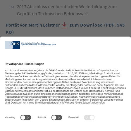
2017 Abschluss der beruflichen Weiterbildung zum
Geprüften Technischen Betriebswirt
Portät von Martin Leistner
zum Download (PDF, 545
KB)
DIHK-Bildungs-gGmbH
Besuchen Sie auch: