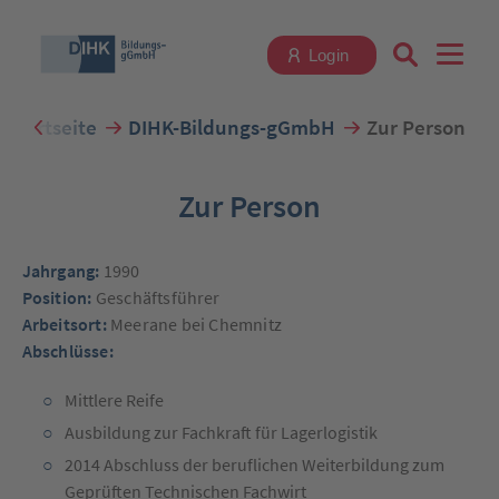
Login
Startseite
DIHK-Bildungs-gGmbH
Zur Person
Suchbegriff eingeben
Zur Person
Jahrgang:
1990
Zum Login
Position:
Geschäftsführer
Arbeitsort:
Meerane bei Chemnitz
Abschlüsse:
Mittlere Reife
Registrieren
Ausbildung zur Fachkraft für Lagerlogistik
2014 Abschluss der beruflichen Weiterbildung zum
Geprüften Technischen Fachwirt