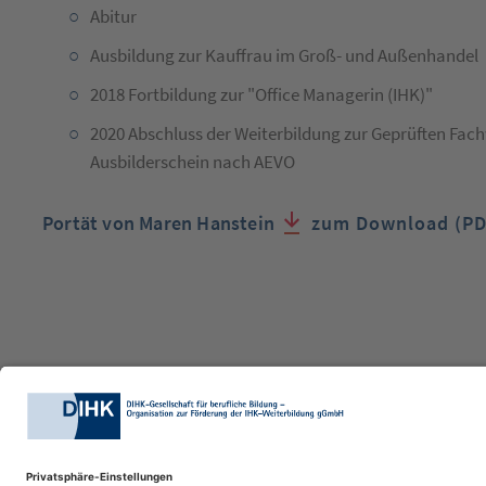
Abitur
Ausbildung zur Kauffrau im Groß- und Außenhandel
2018 Fortbildung zur "Office Managerin (IHK)"
2020 Abschluss der Weiterbildung zur Geprüften Fachw
Ausbilderschein nach AEVO
Portät von Maren Hanstein
zum Download (PD
DIHK-Bildungs-gGmbH