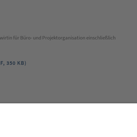
irtin für Büro- und Projektorganisation einschließlich
F, 350 KB)
Besuchen Sie auch: