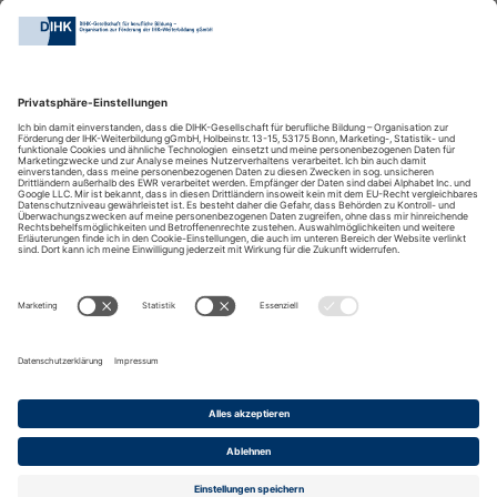
GemeinsamZukunftGestalten
DIHK-Bildungs-gGmbH
Besuchen Sie auch:
Impressum
Kontakt
Anreise
Datenschutz
Barrierefreiheit
Cookies