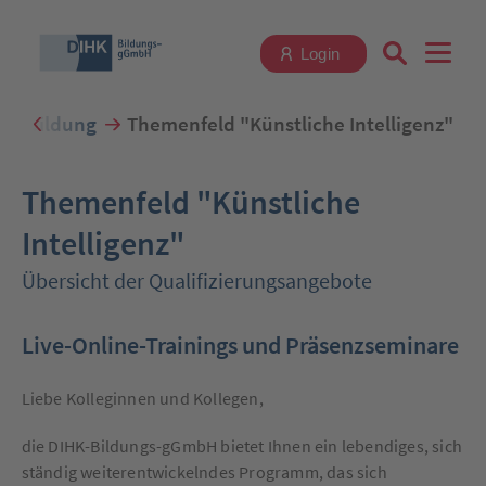
Login
terbildung
Themenfeld "Künstliche Intelligenz"
Suchbegriff eingeben
Themenfeld "Künstliche
Intelligenz"
Übersicht der Qualifizierungsangebote
Zum Login
Live-Online-Trainings und Präsenzseminare
Liebe Kolleginnen und Kollegen,
Registrieren
die DIHK-Bildungs-gGmbH bietet Ihnen ein lebendiges, sich
ständig weiterentwickelndes Programm, das sich