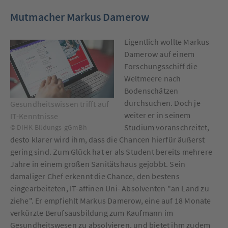
Mutmacher Markus Damerow
Eigentlich wollte Markus
Damerow auf einem
Forschungsschiff die
Weltmeere nach
Bodenschätzen
durchsuchen. Doch je
Gesundheitswissen trifft auf
weiter er in seinem
IT-Kenntnisse
Studium voranschreitet,
© DIHK-Bildungs-gGmBh
desto klarer wird ihm, dass die Chancen hierfür äußerst
gering sind. Zum Glück hat er als Student bereits mehrere
Jahre in einem großen Sanitätshaus gejobbt. Sein
damaliger Chef erkennt die Chance, den bestens
eingearbeiteten, IT-affinen Uni- Absolventen "an Land zu
ziehe". Er empfiehlt Markus Damerow, eine auf 18 Monate
verkürzte Berufsausbildung zum Kaufmann im
Gesundheitswesen zu absolvieren, und bietet ihm zudem