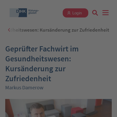
Login
Gesundheitswesen: Kursänderung zur Zufriedenheit
Suchbegriff eingeben
Geprüfter Fachwirt im
Gesundheitswesen:
Kursänderung zur
Zum Login
Zufriedenheit
Markus Damerow
Registrieren