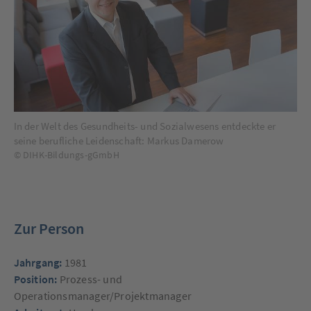
In der Welt des Gesundheits- und Sozialwesens entdeckte er
seine berufliche Leidenschaft: Markus Damerow
© DIHK-Bildungs-gGmbH
Zur Person
Jahrgang:
1981
Position:
Prozess- und
Operationsmanager/Projektmanager