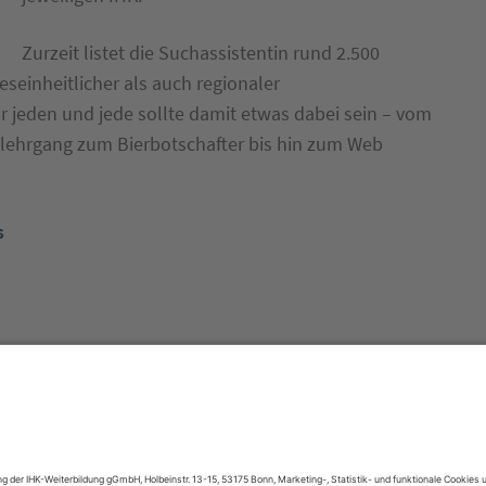
Zurzeit listet die Suchassistentin rund 2.500
einheitlicher als auch regionaler
ür jeden und jede sollte damit etwas dabei sein – vom
slehrgang zum Bierbotschafter bis hin zum Web
s
Besuchen Sie auch: