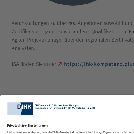
Veranstaltungen zu über 400 Angeboten sowohl bundes
Zertifikatslehrgänge sowie anderer Qualifikationen. F
Agilen Projektmanager über den regionalen Zertifikat
Analysten.
ISA finden Sie unter
https://ihk-kompetenz.plu
DIHK-Bildungs-gGmbH