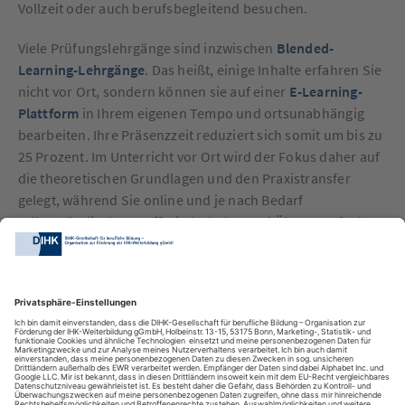
Vollzeit oder auch berufsbegleitend besuchen.
Viele Prüfungslehrgänge sind inzwischen
Blended-
Learning-Lehrgänge
. Das heißt, einige Inhalte erfahren Sie
nicht vor Ort, sondern können sie auf einer
E-Learning-
Plattform
in Ihrem eigenen Tempo und ortsunabhängig
bearbeiten. Ihre Präsenzzeit reduziert sich somit um bis zu
25 Prozent. Im Unterricht vor Ort wird der Fokus daher auf
die theoretischen Grundlagen und den Praxistransfer
gelegt, während Sie online und je nach Bedarf
selbstständig den Stoff wiederholen und Übungsaufgaben
lösen können
DIHK-Bildungs-gGmbH