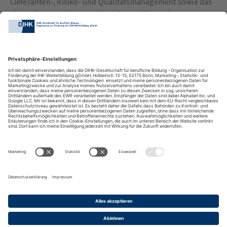
Lieferanten-, Risiko- und Qualitätsmanagement sowie das
Einkaufscontrolling. Darüber hinaus führen sie
Mitarbeitende und fördern deren berufliche Entwicklung.
DIHK-Bildungs-gGmbH
Besuchen Sie auch:
Impressum
Kontakt
Anreise
Datenschutz
Barrierefreiheit
Cookies