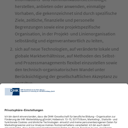
herstellen, anbieten oder anwenden, einmalige
Vorhaben, die gekennzeichnet sind durch spezifische
Ziele, zeitliche, finanzielle und personelle
Begrenzungen sowie eine projektspezifische
Organisation, in der Projekt- und Linienorganisation
selbständig und eigenverantwortlich zu leiten,
sich auf neue Technologien, auf veränderte lokale und
globale Marktverhältnisse, auf Methoden des Selbst-
und Prozessmanagements flexibel einzustellen sowie
den technisch-organisatorischen Wandel unter
Berücksichtigung der gesellschaftlichen Akzeptanz zu
gestalten,
Aufgaben der Mitarbeiterführung wahrzunehmen.