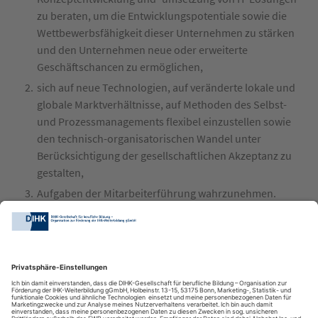
zu beraten, um die Entwicklungspotentiale sowie die
Wettbewerbsfähigkeit dieser Unternehmen zu stärken
und den Unternehmen neue oder erweiterte
Geschäftschancen zu ermöglichen,
sich auf neue Technologien, auf veränderte lokale und
globale Marktverhältnisse, auf Methoden des Selbst-
und Prozessmanagements flexibel einzustellen sowie
den technisch-organisatorischen Wandel unter
Berücksichtigung der gesellschaftlichen Akzeptanz zu
gestalten,
Aufgaben der Mitarbeiterführung wahrzunehmen.