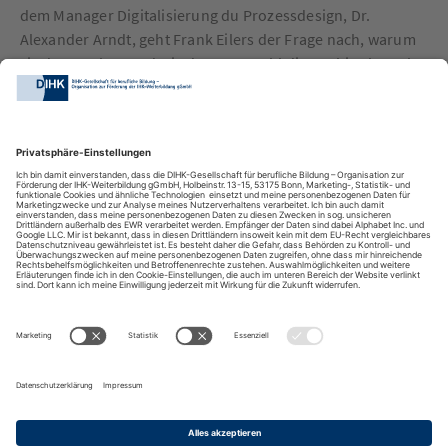
dem Manager Digitalisierung du Prozessdesign, Dr.
Alexander Arndt, geht Frank Eilers der Frage nach, warum
sie das machen und wie davon sowohl die Azubis als auch
das Unternehmen profitieren.
DIHK-Bildungs-gGmbH
Besuchen Sie auch:
Impressum
Kontakt
Anreise