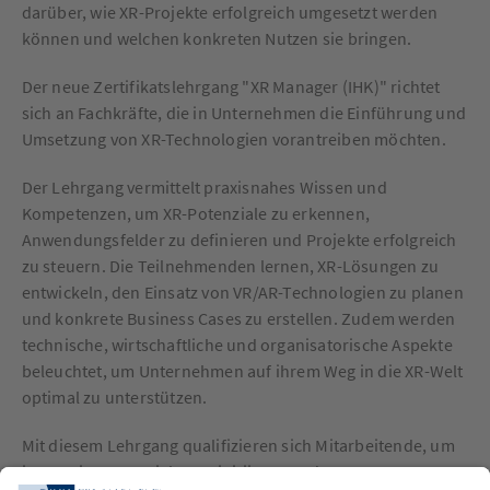
darüber, wie XR-Projekte erfolgreich umgesetzt werden
können und welchen konkreten Nutzen sie bringen.
Der neue Zertifikatslehrgang "XR Manager (IHK)" richtet
sich an Fachkräfte, die in Unternehmen die Einführung und
Umsetzung von XR-Technologien vorantreiben möchten.
Der Lehrgang vermittelt praxisnahes Wissen und
Kompetenzen, um XR-Potenziale zu erkennen,
Anwendungsfelder zu definieren und Projekte erfolgreich
zu steuern. Die Teilnehmenden lernen, XR-Lösungen zu
entwickeln, den Einsatz von VR/AR-Technologien zu planen
und konkrete Business Cases zu erstellen. Zudem werden
technische, wirtschaftliche und organisatorische Aspekte
beleuchtet, um Unternehmen auf ihrem Weg in die XR-Welt
optimal zu unterstützen.
Mit diesem Lehrgang qualifizieren sich Mitarbeitende, um
innovative XR-Projekte zu initiieren und umzusetzen – von