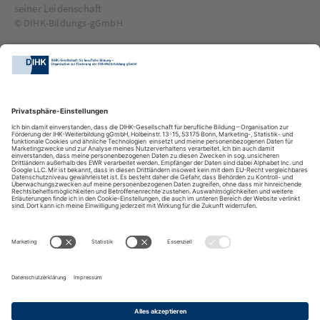
seiner Leidenschaft
© DIHK-Bildungs-gGmbH
Header
DIHK-Bildungs-gGmbH
Besuchen Sie auch:
Impressum
Kontakt
Anreise