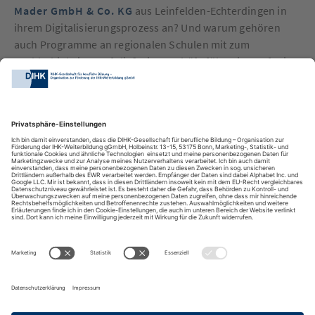
Mader GmbH & Co. KG
aus Leinfelden-Echterdingen in
ihrem Digitalisierungsprozess an? Und warum gehören
auch Programme an regionalen Schulen mit zum
Nachhaltigkeitsportfolio? Die Geschäftsführerin, Stefanie
Kästle erläutert ihren Transformationsprozess.
DIHK-Bildungs-gGmbH
Besuchen Sie auch:
Impressum
Kontakt
Anreise